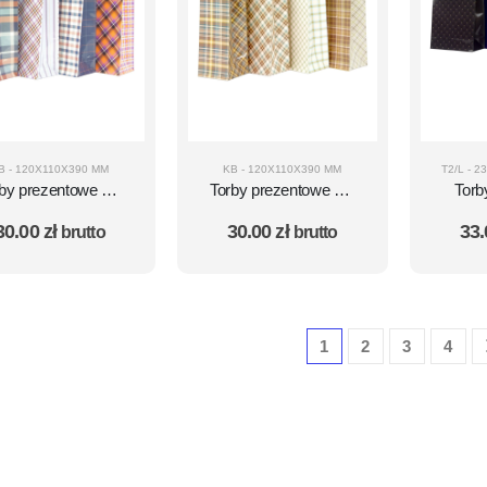
B - 120X110X390 MM
KB - 120X110X390 MM
rby prezentowe KB
Torby prezentowe KB
Torb
taw 10 szt. – wzór
zestaw 10 szt. – wzór
T2/L
30.00
zł
30.00
zł
33
brutto
brutto
42
44
zestaw
1
2
3
4