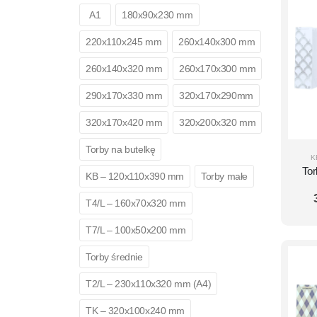
A1
180x90x230 mm
220x110x245 mm
260x140x300 mm
260x140x320 mm
260x170x300 mm
290x170x330 mm
320x170x290mm
320x170x420 mm
320x200x320 mm
Torby na butelkę
K
To
KB – 120x110x390 mm
Torby małe
AV
T4/L – 160x70x320 mm
T7/L – 100x50x200 mm
Torby średnie
T2/L – 230x110x320 mm (A4)
TK – 320x100x240 mm