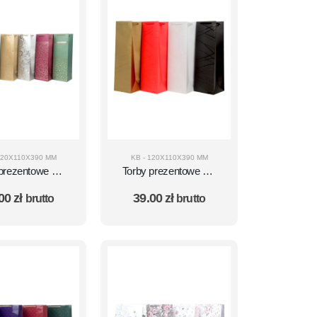
120X110X390 MM
KB - 120X110X390 MM
 prezentowe KB
Torby prezentowe KB
staw 10 szt. –
AV zestaw 10 szt. –
.00
zł
39.00
zł
brutto
brutto
zór AV19
wzór AV21