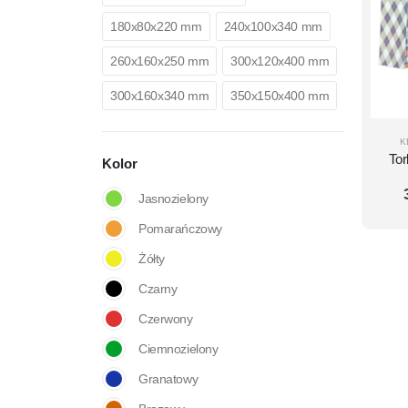
180x80x220 mm
240x100x340 mm
260x160x250 mm
300x120x400 mm
300x160x340 mm
350x150x400 mm
K
To
Kolor
zes
Jasnozielony
Pomarańczowy
Żółty
Czarny
Czerwony
Ciemnozielony
Granatowy