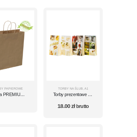
BY PAPIEROWE
TORBY NA ŚLUB
,
A1
ba PREMIUM
Torby prezentowe A1
zowa, gładki
zestaw 10 szt.
18.00
zł
brutto
papier