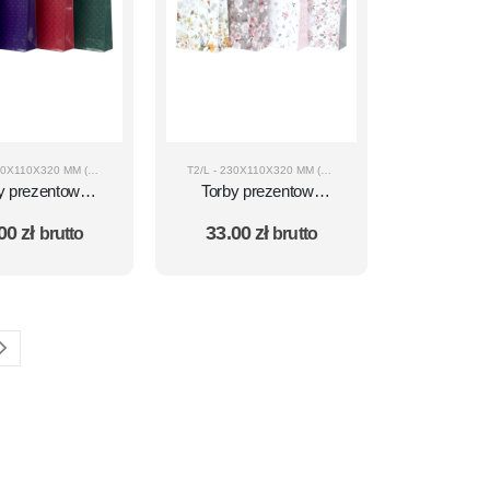
T2/L - 230X110X320 MM (A4)
T2/L - 230X110X320 MM (A4)
y prezentowe
Torby prezentowe
 (wymiar A4)
T2/L (wymiar A4)
.00
zł
33.00
zł
brutto
brutto
 10 szt. – wzór
zestaw 10 szt. – wzór
12
25 MAT