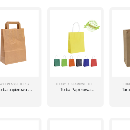
WYT PŁASKI
,
TORBY PAPIEROWE
TORBY REKLAMOWE
,
TORBY PAPIEROWE
TOR
orba papierowa -
Torba Papierowa
Tor
Brązowy gładki
PREMIUM - Różne
brą
papier - Uchwyt
Kolory - Gładki Papier
płaski