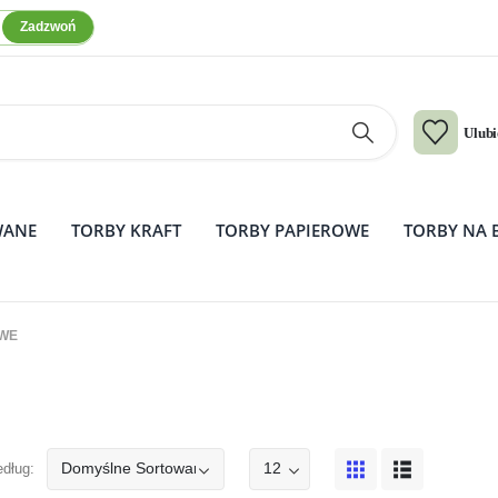
Zadzwoń
Ulub
WANE
TORBY KRAFT
TORBY PAPIEROWE
TORBY NA 
WE
edług: