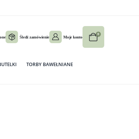
0
ione
Śledź zamówienie
Moje konto
BUTELKI
TORBY BAWEŁNIANE