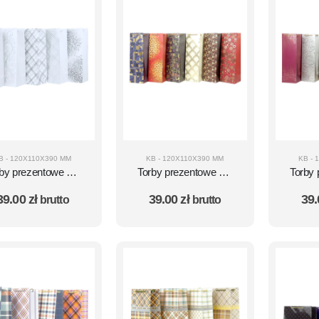
B - 120X110X390 MM
KB - 120X110X390 MM
KB - 
rby prezentowe KB
Torby prezentowe KB
Torby
 zestaw 10 szt. –
AV zestaw 10 szt. –
AV ze
39.00
zł
39.00
zł
39
brutto
brutto
wzór AV12
wzór AV17
w