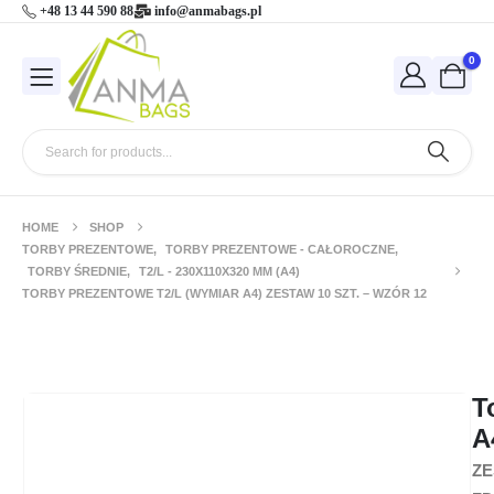
+48 13 44 590 88
info@anmabags.pl
0
HOME
SHOP
TORBY PREZENTOWE
,
TORBY PREZENTOWE - CAŁOROCZNE
,
TORBY ŚREDNIE
,
T2/L - 230X110X320 MM (A4)
TORBY PREZENTOWE T2/L (WYMIAR A4) ZESTAW 10 SZT. – WZÓR 12
Torby prezentowe T2/L (wymiar A4)
zestaw 10 szt. – wzór 12
T
A
ZE