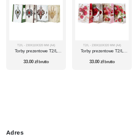
T2/L - 230X110X320 MM (A4)
T2/L - 230X110X320 MM (A4)
Torby prezentowe T2/L
Torby prezentowe T2/L
(wymiar A4) zestaw 10 szt.
(wymiar A4) zestaw 10 szt.
33.00
zł
33.00
zł
– wzór 26
brutto
– wzór 33
brutto
Adres