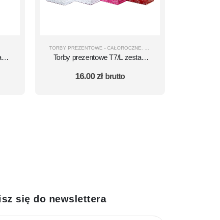
TORBY PREZENTOWE - CAŁOROCZNE
,
TORBY MAŁE
,
T7/L - 100X50X
aw
Torby prezentowe T7/L zestaw
10 szt. – wzór 34
16.00
zł
brutto
isz się do newslettera