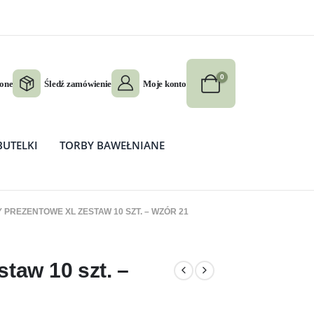
0
ione
Śledź zamówienie
Moje konto
BUTELKI
TORBY BAWEŁNIANE
 PREZENTOWE XL ZESTAW 10 SZT. – WZÓR 21
taw 10 szt. –