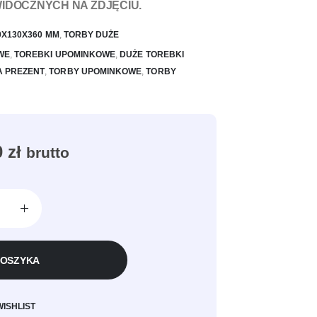
WIDOCZNYCH NA ZDJĘCIU.
00X130X360 MM
,
TORBY DUŻE
WE
,
TOREBKI UPOMINKOWE
,
DUŻE TOREBKI
A PREZENT
,
TORBY UPOMINKOWE
,
TORBY
0
zł
brutto
KOSZYKA
WISHLIST