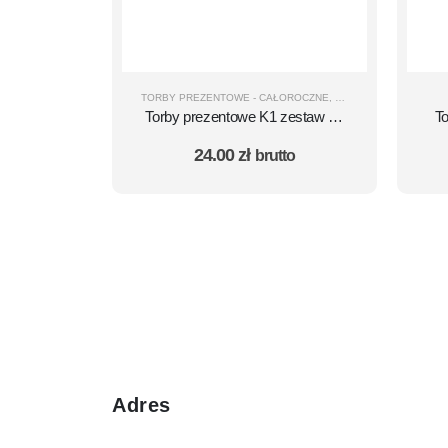
TORBY PREZENTOWE - CAŁOROCZNE
,
TORBY MAŁE
,
K1 - 20
Torby prezentowe K1 zestaw 10
T
szt. – wzór 51
24.00
zł
brutto
Adres