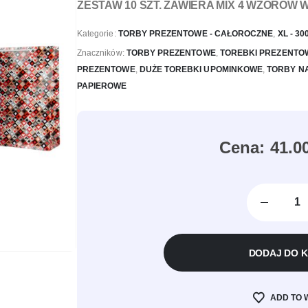
ZESTAW 10 SZT. ZAWIERA MIX 4 WZORÓW 
Kategorie:
TORBY PREZENTOWE - CAŁOROCZNE
,
XL - 3
Znaczników:
TORBY PREZENTOWE
,
TOREBKI PREZENTO
PREZENTOWE
,
DUŻE TOREBKI UPOMINKOWE
,
TORBY N
PAPIEROWE
41.0
DODAJ DO 
ADD TO 