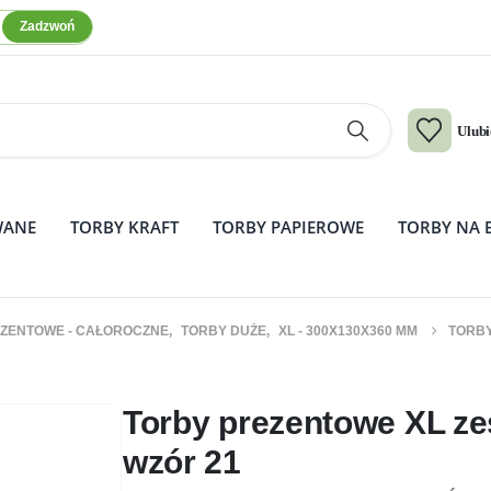
Zadzwoń
Ulub
WANE
TORBY KRAFT
TORBY PAPIEROWE
TORBY NA 
ZENTOWE - CAŁOROCZNE
,
TORBY DUŻE
,
XL - 300X130X360 MM
TORBY
w 10 szt. – wzór 21
Torby prezentowe XL zes
wzór 21