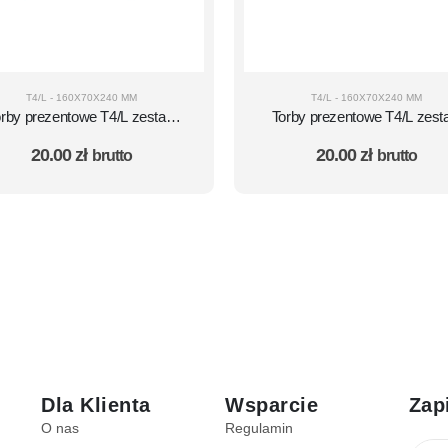
0X110X240 MM
T4/L - 160X70X240 MM
T4/L - 160X70X240 MM
orby prezentowe T4/L zestaw
Torby prezentowe T4/L zest
10 szt. – wzór 45
10 szt. – wzór 48
20.00
zł
20.00
zł
brutto
brutto
Dla Klienta
Wsparcie
Zap
O nas
Regulamin