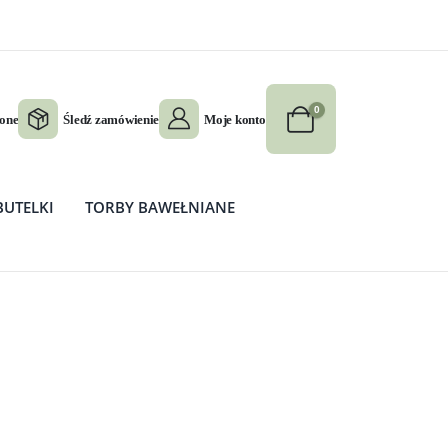
0
ione
Śledź zamówienie
Moje konto
BUTELKI
TORBY BAWEŁNIANE