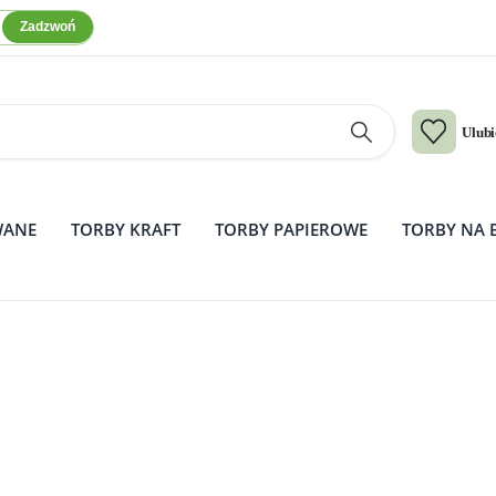
Zadzwoń
Ulub
WANE
TORBY KRAFT
TORBY PAPIEROWE
TORBY NA 