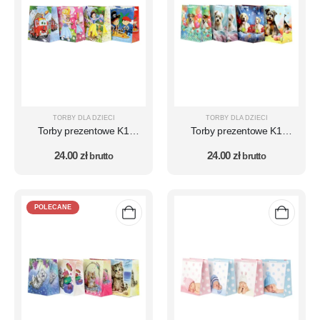
TORBY DLA DZIECI
TORBY DLA DZIECI
Torby prezentowe K1
Torby prezentowe K1
zestaw 10 szt. – wzór DZ
zestaw 10 szt. – wzór DZ
24.00
zł
24.00
zł
12
brutto
15
brutto
POLECANE