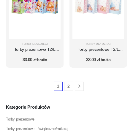
TORBY DLA DZIECI
TORBY DLA DZIECI
Torby prezentowe T2/L
Torby prezentowe T2/L
(wymiar A4) zestaw 10 szt.
(wymiar A4) zestaw 10 szt.
33.00
zł
33.00
zł
– wzór DZ1 (dzieci)
brutto
– wzór DZ14 (dzieci)
brutto
1
2
Kategorie Produktów
Torby prezentowe
Torby prezentowe - świąteczne/mikołaj