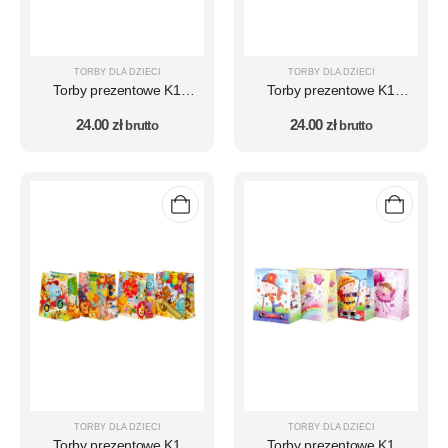
TORBY DLA DZIECI
TORBY DLA DZIECI
Torby prezentowe K1
Torby prezentowe K1
zestaw 10 szt. – wzór DZ
zestaw 10 szt. – wzór DZ14
24.00
zł
24.00
zł
16
brutto
brutto
TORBY DLA DZIECI
TORBY DLA DZIECI
Torby prezentowe K1
Torby prezentowe K1