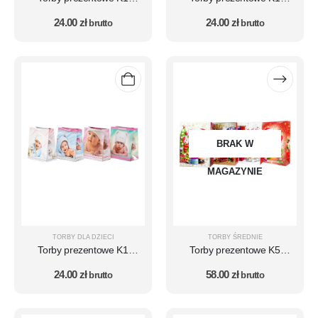
zestaw 10 szt. – wzór DZ6
zestaw 10 szt. – wzór DZ64
24.00
zł
24.00
zł
(dzieci)
brutto
(dzieci)
brutto
BRAK W
MAGAZYNIE
TORBY DLA DZIECI
TORBY ŚREDNIE
Torby prezentowe K1
Torby prezentowe K5
zestaw 10 szt. – wzór DZ7
zestaw 10 szt. – MIKOŁAJ -
24.00
zł
58.00
zł
(dzieci)
brutto
wzór 9
brutto