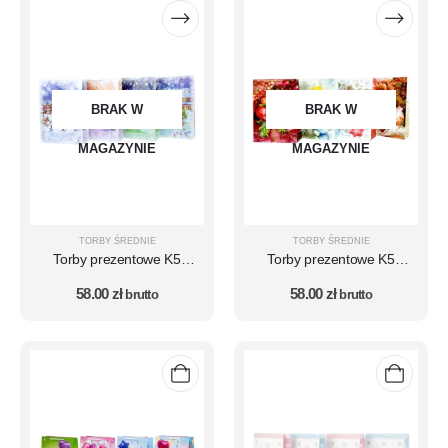
BRAK W
BRAK W
MAGAZYNIE
MAGAZYNIE
TORBY ŚREDNIE
TORBY ŚREDNIE
Torby prezentowe K5
Torby prezentowe K5
zestaw 10 szt. – ŚWIĘTA -
zestaw 10 szt. – ŚWIĘTA -
58.00
zł
58.00
zł
wzór 18
brutto
wzór 6
brutto