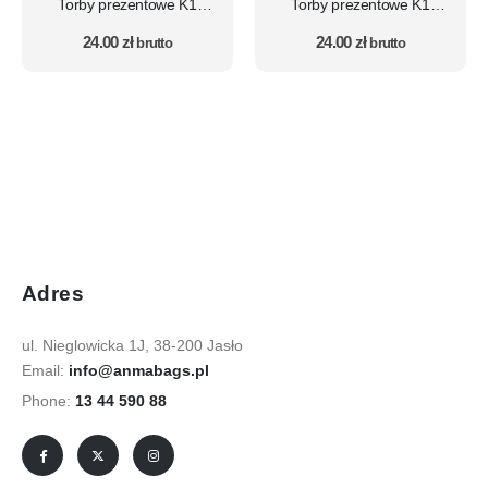
Torby prezentowe K1
Torby prezentowe K1
zestaw 10 szt. – wzór DZ
zestaw 10 szt. – wzór DZ7
24.00
zł
24.00
zł
15
brutto
(dzieci)
brutto
Adres
ul. Nieglowicka 1J, 38-200 Jasło
Email:
info@anmabags.pl
Phone:
13 44 590 88