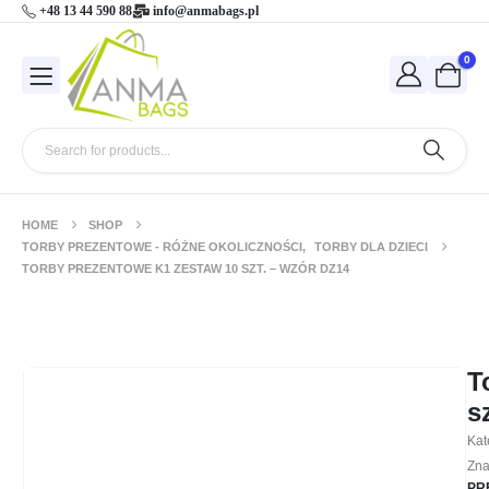
+48 13 44 590 88
info@anmabags.pl
0
HOME
SHOP
TORBY PREZENTOWE - RÓŻNE OKOLICZNOŚCI
,
TORBY DLA DZIECI
TORBY PREZENTOWE K1 ZESTAW 10 SZT. – WZÓR DZ14
Torby prezentowe K1 zestaw 10 szt. –
wzór DZ14
T
s
Kat
Zna
PR