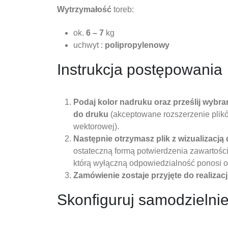
Wytrzymałość
toreb:
ok.
6 – 7
kg
uchwyt :
polipropylenowy
Instrukcja postępowania
Podaj kolor nadruku oraz
prześlij wybran
do druku
(akceptowane rozszerzenie plików: 
wektorowej).
Następnie otrzymasz plik z wizualizacją 
ostateczną formą potwierdzenia zawartości
którą wyłączną odpowiedzialność ponosi o
Zamówienie zostaje przyjęte do realizacji
Skonfiguruj samodzielni