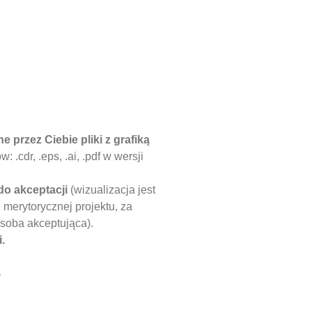
e przez Ciebie pliki z grafiką
.cdr, .eps, .ai, .pdf w wersji
do akceptacji
(wizualizacja jest
 merytorycznej projektu, za
soba akceptująca).
.
e