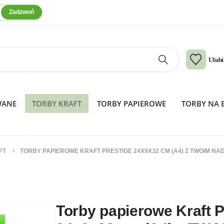
Zadzwoń
Ulub
WANE
TORBY KRAFT
TORBY PAPIEROWE
TORBY NA 
FT
TORBY PAPIEROWE KRAFT PRESTIGE 24X9X32 CM (A4) Z TWOIM N
RESTIGE 24x9x32 cm (A4) z TWOIM 
KOLOR 100 szt.
Torby papierowe Kraft