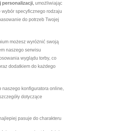
 personalizacji,
umożliwiając
że wybór specyficznego rodzaju
opasowanie do potrzeb Twojej
mium możesz wyróżnić swoją
wem naszego serwisu
osowania wyglądu torby, co
oraz dodatkiem do każdego
o naszego konfiguratora online,
 szczegóły dotyczące
najlepiej pasuje do charakteru