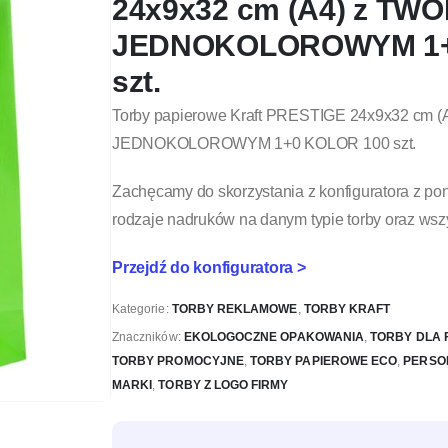
24x9x32 cm (A4) z TWO
JEDNOKOLOROWYM 1+
szt.
Torby papierowe Kraft PRESTIGE 24x9x32 cm (
JEDNOKOLOROWYM 1+0 KOLOR 100 szt.
Zachęcamy do skorzystania z konfiguratora z pon
rodzaje nadruków na danym typie torby oraz wsz
Przejdź do konfiguratora >
Kategorie:
TORBY REKLAMOWE
,
TORBY KRAFT
Znaczników:
EKOLOGOCZNE OPAKOWANIA
,
TORBY DLA 
TORBY PROMOCYJNE
,
TORBY PAPIEROWE ECO
,
PERSO
MARKI
,
TORBY Z LOGO FIRMY