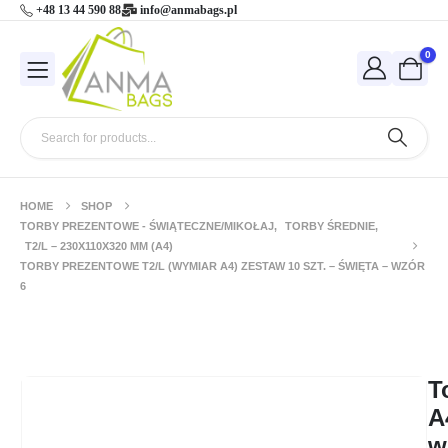
+48 13 44 590 88
info@anmabags.pl
0
HOME
SHOP
TORBY PREZENTOWE - ŚWIĄTECZNE/MIKOŁAJ
,
TORBY ŚREDNIE
,
T2/L – 230X110X320 MM (A4)
TORBY PREZENTOWE T2/L (WYMIAR A4) ZESTAW 10 SZT. – ŚWIĘTA – WZÓR
6
Torby prezentowe T2/L (wymiar A4)
zestaw 10 szt. – ŚWIĘTA – wzór 6
T
A
w