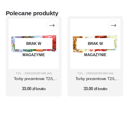
Polecane produkty
BRAK W
BRAK W
MAGAZYNIE
MAGAZYNIE
T2/L – 230X110X320 MM (A4)
T2/L – 230X110X320 MM (A4)
Torby prezentowe T2/L
Torby prezentowe T2/L
(wymiar A4) zestaw 10 szt.
(wymiar A4) zestaw 10 szt.
33.00
zł
33.00
zł
- MIKOŁAJ - wzór 1
brutto
- ŚWIĘTA - wzór 16
brutto