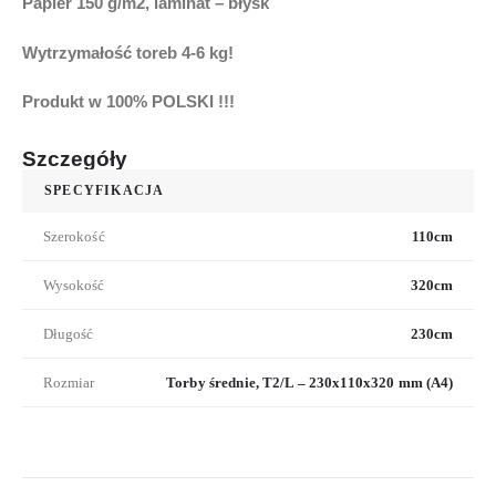
Papier 150 g/m2, laminat –
błysk
Wytrzymałość toreb
4-6 kg!
Produkt w 100% POLSKI !!!
Szczegóły
SPECYFIKACJA
Szerokość
110cm
Wysokość
320cm
Długość
230cm
Rozmiar
Torby średnie, T2/L – 230x110x320 mm (A4)