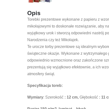
Opis
Torebki prezentowe wykonane z papieru z wzor
mikołajowymi to doskonałe rozwiązanie, aby 
wyjątkowy urok i stworzą odpowiedni nastrój
Narodzenia czy też Mikołajek.
Te urocze torby prezentowe są idealnym wybore
świąteczne okazje. Wykonane z wytrzymałego 
odpowiednio wzmocnione oraz zakończone szn
prezentują się wyjątkowo efektownie, a ich wz
atmosfery świąt.
Specyfikacja toreb:
Wymiary
: Szerokość
: 12 cm,
Głębokość
: 11 
Papier 150 g/m2, laminat –
błysk