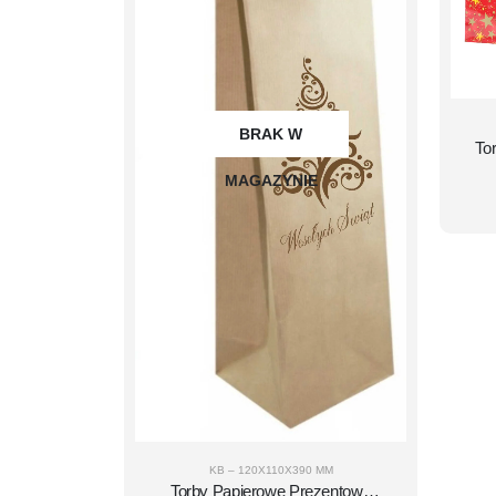
BRAK W
To
MAGAZYNIE
KB – 120X110X390 MM
Torby Papierowe Prezentowe