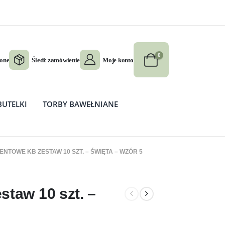
0
ione
Śledź zamówienie
Moje konto
BUTELKI
TORBY BAWEŁNIANE
NTOWE KB ZESTAW 10 SZT. – ŚWIĘTA – WZÓR 5
staw 10 szt. –