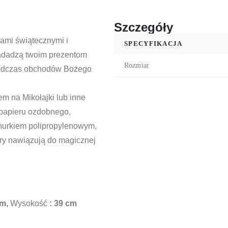
Szczegóły
ami świątecznymi i
SPECYFIKACJA
nadadzą twoim prezentom
Rozmiar
 podczas obchodów Bożego
m na Mikołajki lub inne
papieru ozdobnego,
urkiem polipropylenowym,
ory nawiązują do magicznej
cm,
Wysokość
: 39 cm