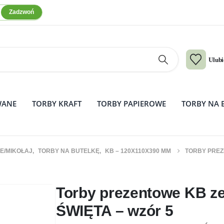
Zadzwoń
Ulub
WANE
TORBY KRAFT
TORBY PAPIEROWE
TORBY NA 
E/MIKOŁAJ
,
TORBY NA BUTELKĘ
,
KB – 120X110X390 MM
TORBY PREZE
aw 10 szt. – ŚWIĘTA – wzór 5
Torby prezentowe KB ze
ŚWIĘTA – wzór 5