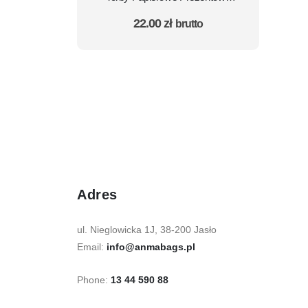
Podłużne na Wino W1
22.00
zł
brutto
Świąteczne - zestaw 10 szt.
Adres
ul. Nieglowicka 1J, 38-200 Jasło
Email:
info@anmabags.pl
Phone:
13 44 590 88