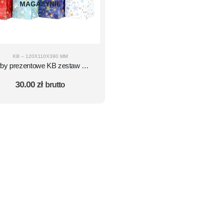
MAGAZYNIE
KB – 120X110X390 MM
rby prezentowe KB zestaw 10
szt. – ŚWIĘTA - wzór 20
30.00
zł
brutto