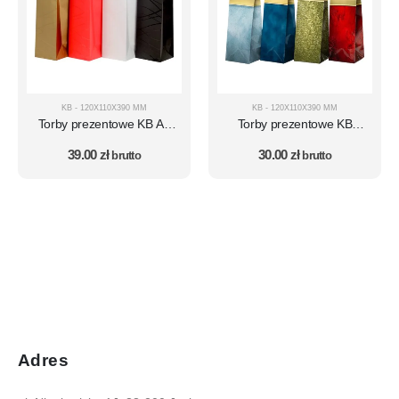
KB - 120X110X390 MM
KB - 120X110X390 MM
Torby prezentowe KB AV
Torby prezentowe KB
zestaw 10 szt. – wzór AV21
zestaw 10 szt. – wzór 30
39.00
zł
30.00
zł
brutto
brutto
Adres