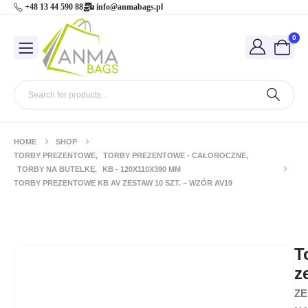
+48 13 44 590 88
info@anmabags.pl
0
HOME
SHOP
TORBY PREZENTOWE
,
TORBY PREZENTOWE - CAŁOROCZNE
,
TORBY NA BUTELKĘ
,
KB - 120X110X390 MM
TORBY PREZENTOWE KB AV ZESTAW 10 SZT. – WZÓR AV19
Torby prezentowe KB AV zestaw 10 szt.
– wzór AV19
T
z
ZE