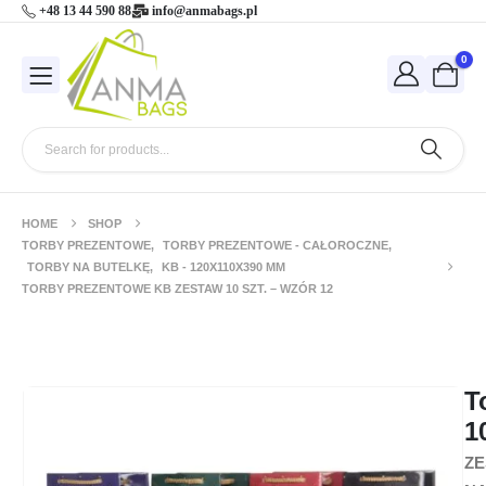
+48 13 44 590 88
info@anmabags.pl
0
HOME
SHOP
TORBY PREZENTOWE
,
TORBY PREZENTOWE - CAŁOROCZNE
,
TORBY NA BUTELKĘ
,
KB - 120X110X390 MM
TORBY PREZENTOWE KB ZESTAW 10 SZT. – WZÓR 12
Torby prezentowe KB zestaw 10 szt. –
wzór 12
T
1
ZE