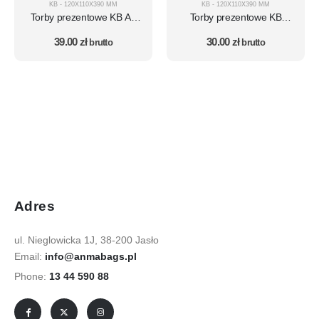
KB - 120X110X390 MM
KB - 120X110X390 MM
Torby prezentowe KB AV
Torby prezentowe KB
zestaw 10 szt. – wzór AV21
zestaw 10 szt. – wzór 3
39.00
zł
30.00
zł
brutto
brutto
Adres
ul. Nieglowicka 1J, 38-200 Jasło
Email:
info@anmabags.pl
Phone:
13 44 590 88