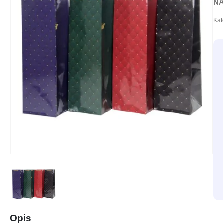
NA
Kat
Opis