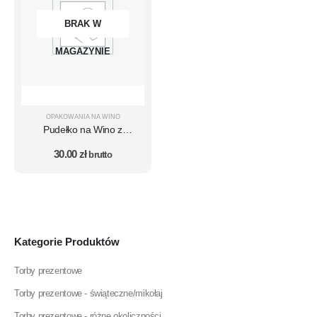
BRAK W
MAGAZYNIE
OPAKOWANIA NA WINO
Pudełko na Wino z
Kokardką ŚWIĄTECZNE
30.00
zł
OPAKOWANIE Prezent
brutto
AŻUROWE ZDOBIENIA z
napisem Wesołych Świąt
Kategorie Produktów
Torby prezentowe
Torby prezentowe - świąteczne/mikołaj
Torby prezentowe - różne okoliczności