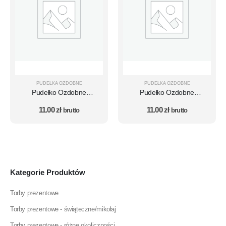
PUDEŁKA OZDOBNE
PUDEŁKA OZDOBNE
Pudełko Ozdobne
Pudełko Ozdobne
Dekoracyjne Czerwone
Dekoracyjne Różowe
11.00
zł
11.00
zł
KUFEREK na Prezent
brutto
KUFEREK na Prezent
brutto
30×20×23 cm
30×20×23 cm
Kategorie Produktów
Torby prezentowe
Torby prezentowe - świąteczne/mikołaj
Torby prezentowe - różne okoliczności