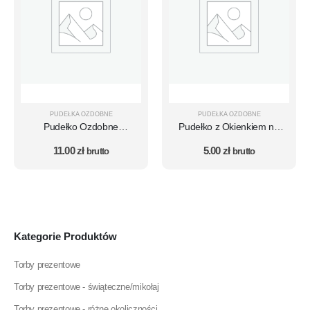
PUDEŁKA OZDOBNE
PUDEŁKA OZDOBNE
Pudełko Ozdobne
Pudełko z Okienkiem na
Dekoracyjne Czerwone
Prezenty BRĄZOWE BOX
11.00
zł
5.00
zł
KUFEREK na Prezent
brutto
Średni 35×20×10 cm
brutto
30×20×23 cm
Kategorie Produktów
Torby prezentowe
Torby prezentowe - świąteczne/mikołaj
Torby prezentowe - różne okoliczności