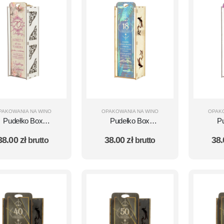
PAKOWANIA NA WINO
OPAKOWANIA NA WINO
OPAK
Pudełko Box
Pudełko Box
P
Urodzinowy na
Urodzinowy na
Ur
38.00
zł
38.00
zł
38
brutto
brutto
butelkę wino - 70
butelkę wino -18
but
rodziny - Kobieta
Urodziny - niebieskie
Urod