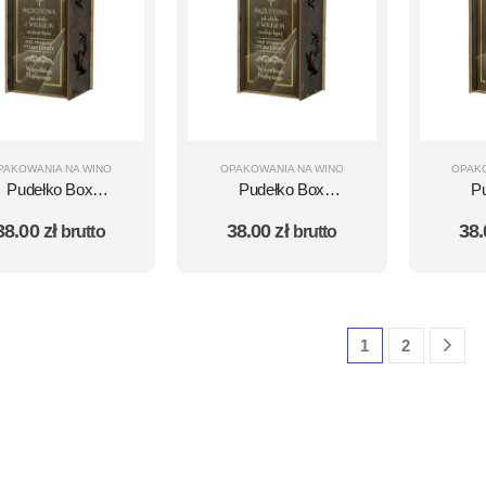
PAKOWANIA NA WINO
OPAKOWANIA NA WINO
OPAK
Pudełko Box
Pudełko Box
P
Urodzinowy na
Urodzinowy na
Ur
38.00
zł
38.00
zł
38
brutto
brutto
sky - 40 Urodziny
Whisky - 50 Urodziny
Whisky
1
2