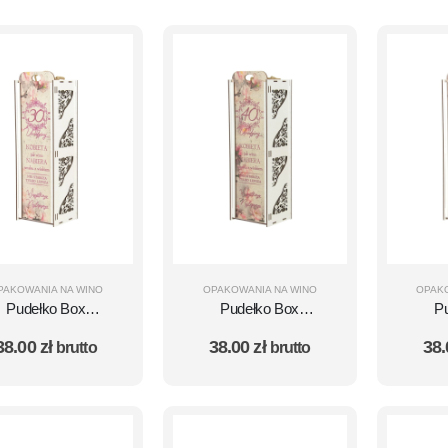
PAKOWANIA NA WINO
OPAKOWANIA NA WINO
OPAK
Pudełko Box
Pudełko Box
P
Urodzinowy na
Urodzinowy na
Ur
38.00
zł
38.00
zł
38
brutto
brutto
butelkę wino - 30
butelkę wino - 40
bute
rodziny - Kobieta
Urodziny - Kobieta
Urodz