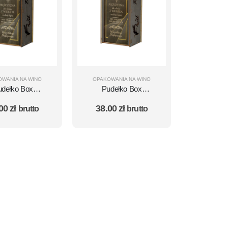
OWANIA NA WINO
OPAKOWANIA NA WINO
udełko Box
Pudełko Box
odzinowy na
Urodzinowy na
.00
zł
38.00
zł
brutto
brutto
 - 60 Urodziny
Whisky - 70 Urodziny