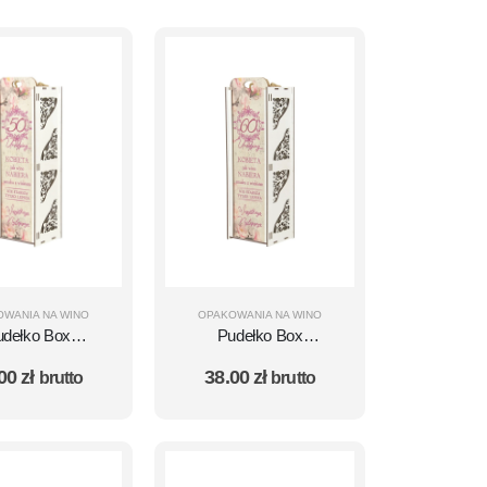
OWANIA NA WINO
OPAKOWANIA NA WINO
udełko Box
Pudełko Box
odzinowy na
Urodzinowy na
.00
zł
38.00
zł
brutto
brutto
lkę wino - 50
butelkę wino - 60
iny - Kobieta
Urodziny - Kobieta