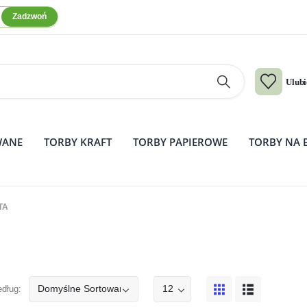
Zadzwoń
Ulub
WANE
TORBY KRAFT
TORBY PAPIEROWE
TORBY NA 
TA
edług: