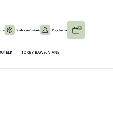
0
ione
Śledź zamówienie
Moje konto
BUTELKI
TORBY BAWEŁNIANE