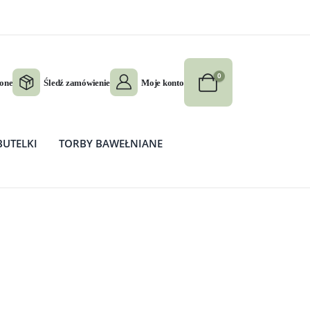
0
ione
Śledź zamówienie
Moje konto
BUTELKI
TORBY BAWEŁNIANE