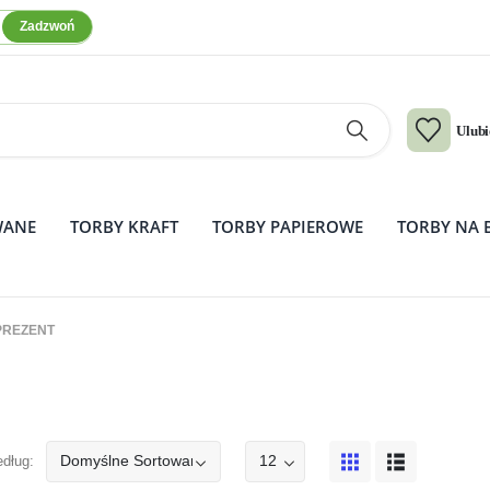
Zadzwoń
Ulub
WANE
TORBY KRAFT
TORBY PAPIEROWE
TORBY NA 
PREZENT
edług: