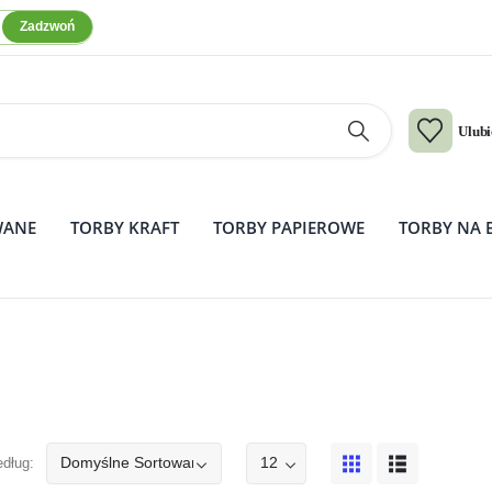
Zadzwoń
Ulub
WANE
TORBY KRAFT
TORBY PAPIEROWE
TORBY NA 
edług: