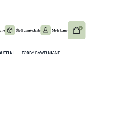
0
ione
Śledź zamówienie
Moje konto
BUTELKI
TORBY BAWEŁNIANE