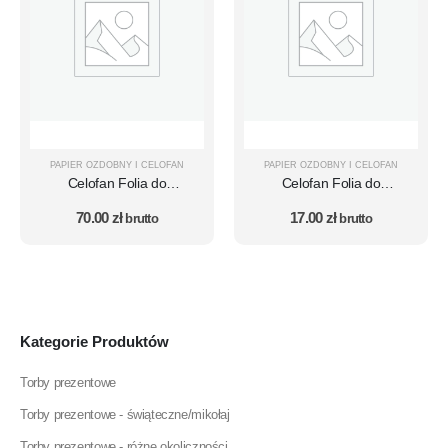
PAPIER OZDOBNY I CELOFAN
PAPIER OZDOBNY I CELOFAN
Celofan Folia do
Celofan Folia do
Pakowania Prezentów
Pakowania Prezentów
70.00
zł
17.00
zł
Florystyczna ARKUSZ
brutto
Florystyczna ARKUSZ
brutto
100×140 - 50 szt.
50×70 - 50 szt.
Kategorie Produktów
Torby prezentowe
Torby prezentowe - świąteczne/mikołaj
Torby prezentowe - różne okoliczności