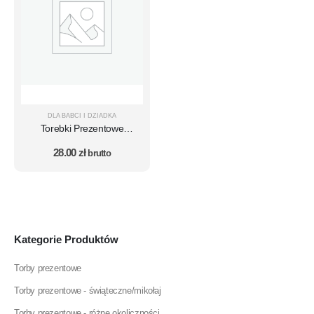
DLA BABCI I DZIADKA
Torebki Prezentowe
Papierowe dla Dziadka z
28.00
zł
napisem "Najlepszy
brutto
Dziadek na Świecie" rozm.
A4 wz.3 - 10 szt.
Kategorie Produktów
Torby prezentowe
Torby prezentowe - świąteczne/mikołaj
Torby prezentowe - różne okoliczności