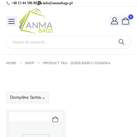
+48 13 44 590 88
info@anmabags.pl
0
HOME
SHOP
PRODUCT TAG -
DZIEŃ BABCI I DZIADKA
dzień babci i dziadka