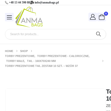
+48 13 44 590 88
info@anmabags.pl
0
HOME
SHOP
TORBY PREZENTOWE
,
TORBY PREZENTOWE - CAŁOROCZNE
,
TORBY MAŁE
,
T4/L - 160X70X240 MM
TORBY PREZENTOWE T4/L ZESTAW 10 SZT. – WZÓR 37
Torby prezentowe T4/L zestaw 10 szt. –
wzór 37
T
1
ZE