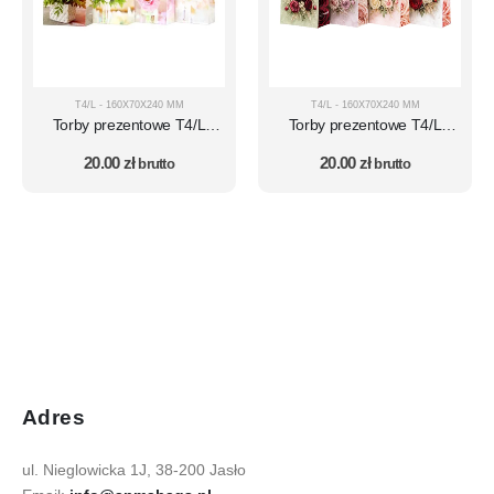
T4/L - 160X70X240 MM
T4/L - 160X70X240 MM
Torby prezentowe T4/L
Torby prezentowe T4/L
zestaw 10 szt. – wzór 48
zestaw 10 szt. – wzór 79
20.00
zł
20.00
zł
brutto
brutto
Adres
ul. Nieglowicka 1J, 38-200 Jasło