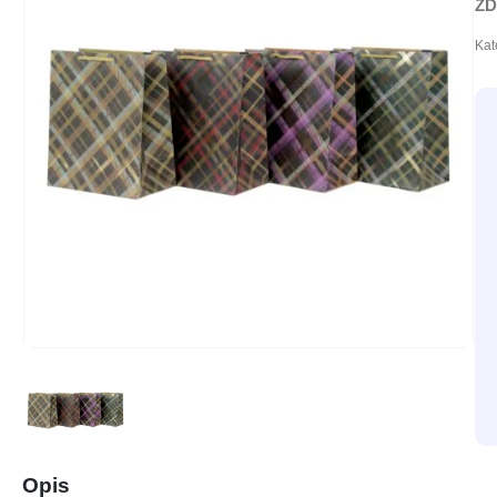
ZD
Kat
Opis