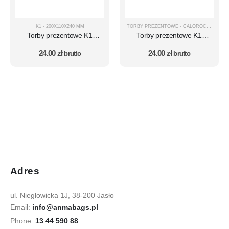
K1 - 200X110X240 MM
TORBY PREZENTOWE - CAŁOROCZNE
,
TOR
Torby prezentowe K1
Torby prezentowe K1
zestaw 10 szt. – wzór 12
zestaw 10 szt. – wzór 51
24.00
zł
24.00
zł
brutto
brutto
Adres
ul. Nieglowicka 1J, 38-200 Jasło
Email:
info@anmabags.pl
Phone:
13 44 590 88