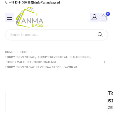
+48 13 44 590 88
info@anmabags.pl
0
HOME
SHOP
TORBY PREZENTOWE
,
TORBY PREZENTOWE - CAŁOROCZNE
,
TORBY MAŁE
,
K1 - 200X110X240 MM
TORBY PREZENTOWE K1 ZESTAW 10 SZT. – WZÓR 78
Torby prezentowe K1 zestaw 10 szt. –
wzór 78
T
s
ZE