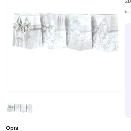
ZD
Kat
Opis