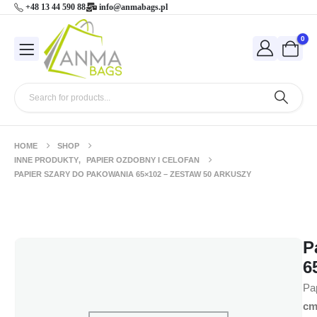
+48 13 44 590 88
info@anmabags.pl
0
HOME
SHOP
INNE PRODUKTY
,
PAPIER OZDOBNY I CELOFAN
PAPIER SZARY DO PAKOWANIA 65×102 – ZESTAW 50 ARKUSZY
Papier Szary do Pakowania 65×102 –
Zestaw 50 Arkuszy
P
6
Pa
cm