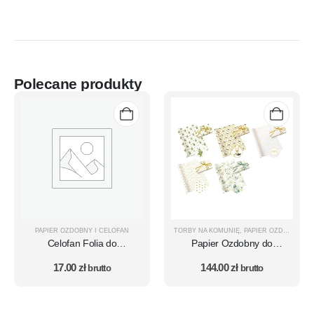
Polecane produkty
PAPIER OZDOBNY I CELOFAN
TORBY NA KOMUNIĘ
,
PAPIER OZDOBNY I CELOFAN
Celofan Folia do
Papier Ozdobny do
Pakowania Prezentów
Pakowania Prezentów
17.00
zł
144.00
zł
Florystyczna ARKUSZ
brutto
Paczek Grafika 200 x 70
brutto
50×70 - 50 szt.
cm - 50 arkuszy wzory
komunijne