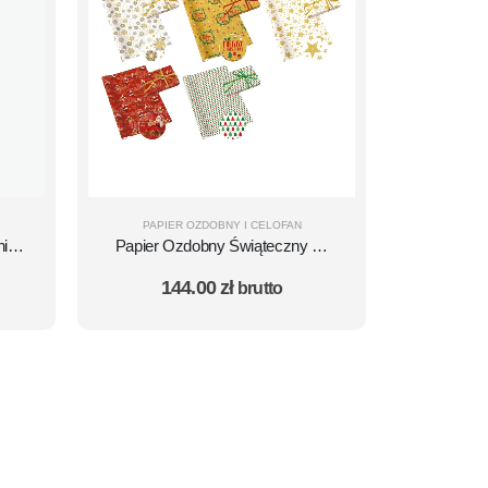
PAPIER OZDOBNY I CELOFAN
nia
Papier Ozdobny Świąteczny do
 -
Pakowania Prezentów - zestaw
144.00
zł
brutto
37 - DUŻY FORMAT 2m x 70cm
- 50 szt.