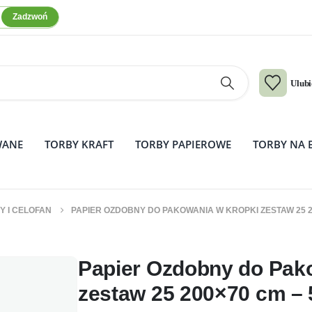
Zadzwoń
Ulub
WANE
TORBY KRAFT
TORBY PAPIEROWE
TORBY NA 
Y I CELOFAN
PAPIER OZDOBNY DO PAKOWANIA W KROPKI ZESTAW 25 2
nia w Kropki zestaw 25 200×70 cm 
Papier Ozdobny do Pak
zestaw 25 200×70 cm – 