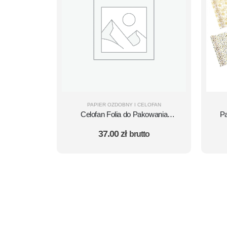
PAPIER OZDOBNY I CELOFAN
Celofan Folia do Pakowania
Pa
Prezentów Florystyczna
P
37.00
zł
brutto
ARKUSZ 70×100 - 50 szt.
WZ