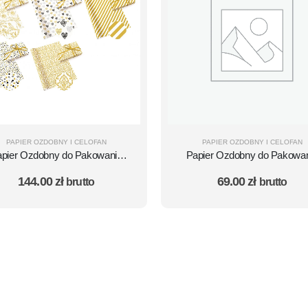
PAPIER OZDOBNY I CELOFAN
PAPIER OZDOBNY I CELOFAN
pier Ozdobny do Pakowania
Papier Ozdobny do Pakowa
aczek Prezentów zestaw 31
ŚWIĄTECZNY Rolki 70×100
144.00
zł
69.00
zł
brutto
brutto
ORY BIAŁE ZŁOTE 200×70 -
50szt. mix
50 arkuszy w Pudełku