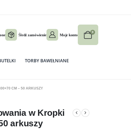
0
ione
Śledź zamówienie
Moje konto
BUTELKI
TORBY BAWEŁNIANE
00×70 CM – 50 ARKUSZY
– 50 arkuszy
owania w Kropki
50 arkuszy