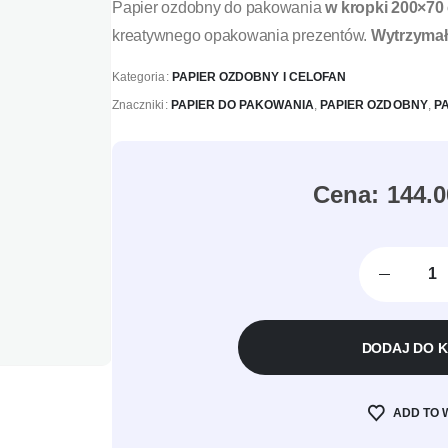
Papier ozdobny do pakowania
w kropki 200×70 
kreatywnego opakowania prezentów.
Wytrzymały
Kategoria:
PAPIER OZDOBNY I CELOFAN
Znaczniki:
PAPIER DO PAKOWANIA
,
PAPIER OZDOBNY
,
P
144.
DODAJ DO 
ADD TO 