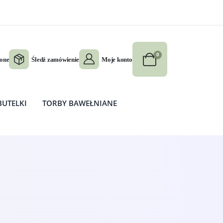
0
ione
Śledź zamówienie
Moje konto
BUTELKI
TORBY BAWEŁNIANE