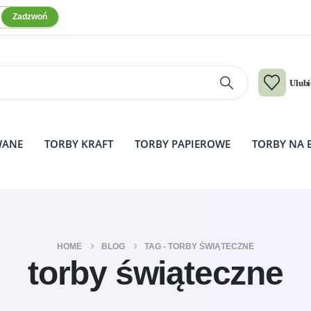
Zadzwoń
Ulub
WANE
TORBY KRAFT
TORBY PAPIEROWE
TORBY NA 
HOME
BLOG
TAG -
TORBY ŚWIĄTECZNE
torby świąteczne