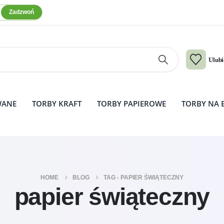
Zadzwoń
Ulub
WANE
TORBY KRAFT
TORBY PAPIEROWE
TORBY NA 
HOME
BLOG
TAG -
PAPIER ŚWIĄTECZNY
papier świąteczny