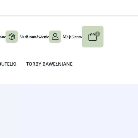
0
ione
Śledź zamówienie
Moje konto
BUTELKI
TORBY BAWEŁNIANE