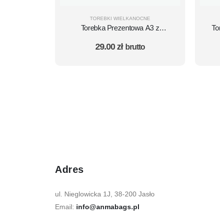
TOREBKI WIELKANOCNE
Torebka Prezentowa A3 z
To
nadrukiem Wielkanocnym Zając
29.00
zł
brutto
Pisanki DUŻA - 10 szt.
W
Adres
ul. Nieglowicka 1J, 38-200 Jasło
Email:
info@anmabags.pl