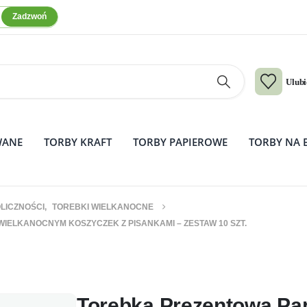
Zadzwoń
Ulub
WANE
TORBY KRAFT
TORBY PAPIEROWE
TORBY NA 
LICZNOŚCI
,
TOREBKI WIELKANOCNE
IELKANOCNYM KOSZYCZEK Z PISANKAMI – ZESTAW 10 SZT.
rowa A4 z nadrukiem Wielkanocnym
Torebka Prezentowa Pa