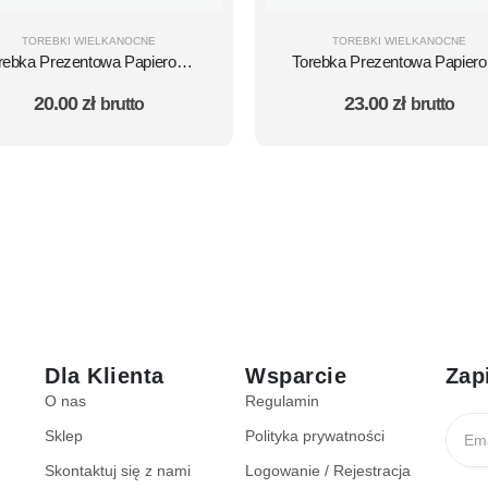
TOREBKI WIELKANOCNE
TOREBKI WIELKANOCNE
rebka Prezentowa Papierowa
Torebka Prezentowa Papier
A5 MAŁA z nadrukiem
z nadrukiem Wielkanocny
20.00
zł
23.00
zł
brutto
brutto
ielkanocnym Zając - 10 szt.
Zając Średnia - 10 szt.
Dla Klienta
Wsparcie
Zap
O nas
Regulamin
Sklep
Polityka prywatności
Skontaktuj się z nami
Logowanie / Rejestracja