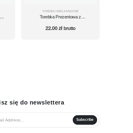
TOREBKI WIELKANOCNE
owa
Torebka Prezentowa z
m
nadrukiem Wielkanocnym
22.00
zł
brutto
ŚREDNIA A4 Zając Pisanki - 10
szt.
isz się do newslettera
Subscribe