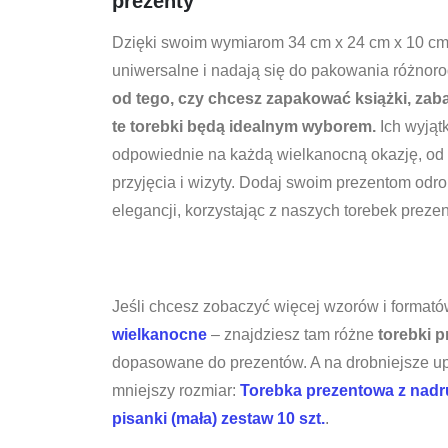
prezenty
Dzięki swoim wymiarom 34 cm x 24 cm x 10 cm,
uniwersalne i nadają się do pakowania różnor
od tego, czy chcesz zapakować książki, zaba
te torebki będą idealnym wyborem.
Ich wyjąt
odpowiednie na każdą wielkanocną okazję, od 
przyjęcia i wizyty. Dodaj swoim prezentom odr
elegancji, korzystając z naszych torebek preze
Jeśli chcesz zobaczyć więcej wzorów i formatów
wielkanocne
– znajdziesz tam różne
torebki 
dopasowane do prezentów. A na drobniejsze up
mniejszy rozmiar:
Torebka prezentowa z nadr
pisanki (mała) zestaw 10 szt.
.