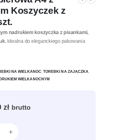
ym Koszyczek z
zt.
nym nadrukiem koszyczka z pisankami,
uk.
Idealna do eleganckiego pakowania
REBKI NA WIELKANOC
,
TOREBKI NA ZAJĄCZKA
,
ADRUKIEM WIELKANOCNYM
0
zł
brutto