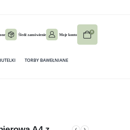
0
ione
Śledź zamówienie
Moje konto
BUTELKI
TORBY BAWEŁNIANE
 Koszyczek z Pisankami –
pierowa A4 z