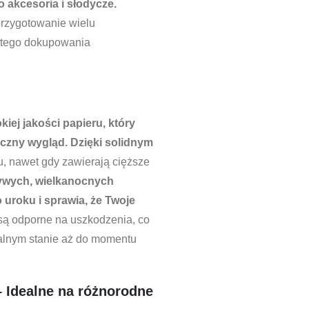
 akcesoria i słodycze.
przygotowanie wielu
stego dokupowania
iej jakości papieru, który
yczny wygląd. Dzięki solidnym
u, nawet gdy zawierają cięższe
ywych, wielkanocnych
uroku i sprawia, że Twoje
są odporne na uszkodzenia, co
ealnym stanie aż do momentu
 Idealne na różnorodne